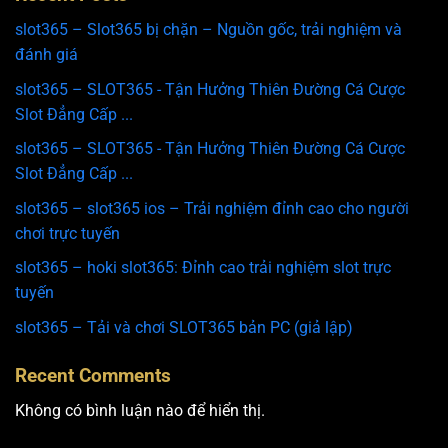
slot365 – Slot365 bị chặn – Nguồn gốc, trải nghiệm và
đánh giá
slot365 – SLOT365 - Tận Hưởng Thiên Đường Cá Cược
Slot Đẳng Cấp ...
slot365 – SLOT365 - Tận Hưởng Thiên Đường Cá Cược
Slot Đẳng Cấp ...
slot365 – slot365 ios – Trải nghiệm đỉnh cao cho người
chơi trực tuyến
slot365 – hoki slot365: Đỉnh cao trải nghiệm slot trực
tuyến
slot365 – Tải và chơi SLOT365 bản PC (giả lập)
Recent Comments
Không có bình luận nào để hiển thị.