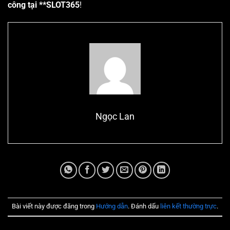
công tại **SLOT365
!
Ngọc Lan
Bài viết này được đăng trong
Hướng dẫn
. Đánh dấu
liên kết thường trực
.