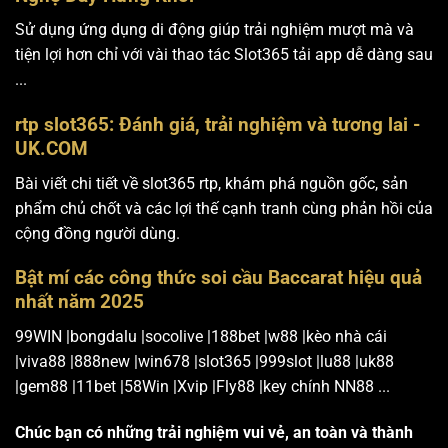
Sử dụng ứng dụng di động giúp trải nghiệm mượt mà và
tiện lợi hơn chỉ với vài thao tác Slot365 tải app dễ dàng sau
...
rtp slot365: Đánh giá, trải nghiệm và tương lai -
UK.COM
Bài viết chi tiết về slot365 rtp, khám phá nguồn gốc, sản
phẩm chủ chốt và các lợi thế cạnh tranh cùng phản hồi của
cộng đồng người dùng.
Bật mí các công thức soi cầu Baccarat hiệu quả
nhất năm 2025
99WIN |bongdalu |socolive |188bet |w88 |kèo nhà cái
|viva88 |888new |win678 |slot365 |999slot |lu88 |uk88
|gem88 |11bet |58Win |Xvip |Fly88 |key chính NN88 ...
Chúc bạn có những trải nghiệm vui vẻ, an toàn và thành