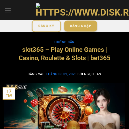
Bỏ
qua
nội
dung
ĐĂNG KÝ
ĐĂNG NHẬP
HƯỚNG DẪN
slot365 – Play Online Games |
Casino, Roulette & Slots | bet365
ĐĂNG VÀO
THÁNG 08 09, 2026
BỞI
NGỌC LAN
17
Th9