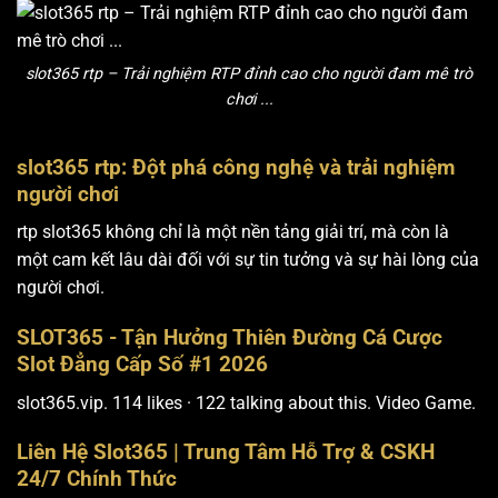
slot365 rtp – Trải nghiệm RTP đỉnh cao cho người đam mê trò
chơi ...
slot365 rtp: Đột phá công nghệ và trải nghiệm
người chơi
rtp slot365 không chỉ là một nền tảng giải trí, mà còn là
một cam kết lâu dài đối với sự tin tưởng và sự hài lòng của
người chơi.
SLOT365 - Tận Hưởng Thiên Đường Cá Cược
Slot Đẳng Cấp Số #1 2026
slot365.vip. 114 likes · 122 talking about this. Video Game.
Liên Hệ Slot365 | Trung Tâm Hỗ Trợ & CSKH
24/7 Chính Thức