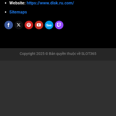
Website:
https://www.disk.ru.com/
Sitemaps
Copyright 2025 © Bản quyền thuộc về
SLOT365