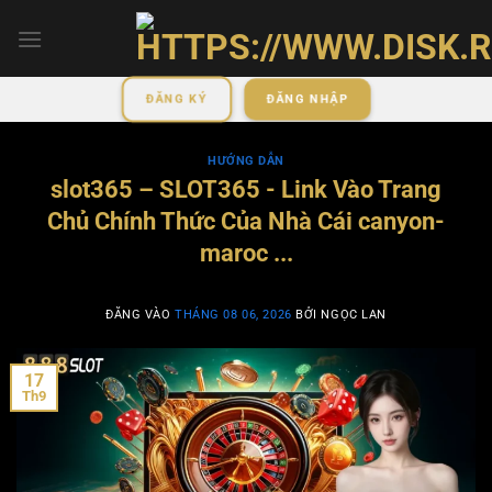
Bỏ
qua
nội
dung
ĐĂNG KÝ
ĐĂNG NHẬP
HƯỚNG DẪN
slot365 – SLOT365 - Link Vào Trang
Chủ Chính Thức Của Nhà Cái canyon-
maroc ...
ĐĂNG VÀO
THÁNG 08 06, 2026
BỞI
NGỌC LAN
17
Th9