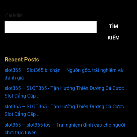
Tìm kiếm
TÌM
KIẾM
Recent Posts
slot365 – Slot365 bị chặn – Nguồn gốc, trải nghiệm và
đánh giá
slot365 – SLOT365 - Tận Hưởng Thiên Đường Cá Cược
Slot Đẳng Cấp ...
slot365 – SLOT365 - Tận Hưởng Thiên Đường Cá Cược
Slot Đẳng Cấp ...
slot365 – slot365 ios – Trải nghiệm đỉnh cao cho người
chơi trực tuyến