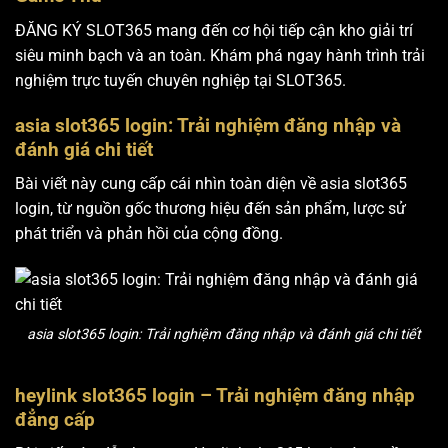
ĐĂNG KÝ SLOT365 mang đến cơ hội tiếp cận kho giải trí
siêu minh bạch và an toàn. Khám phá ngay hành trình trải
nghiệm trực tuyến chuyên nghiệp tại SLOT365.
asia slot365 login: Trải nghiệm đăng nhập và
đánh giá chi tiết
Bài viết này cung cấp cái nhìn toàn diện về asia slot365
login, từ nguồn gốc thương hiệu đến sản phẩm, lược sử
phát triển và phản hồi của cộng đồng.
asia slot365 login: Trải nghiệm đăng nhập và đánh giá chi tiết
heylink slot365 login – Trải nghiệm đăng nhập
đẳng cấp