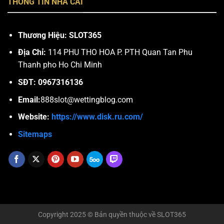
THÔNG TIN NHÀ CÁI
Thương Hiệu: SLOT365
Địa Chỉ:
114 PHU THO HOA P. PTH Quan Tan Phu
Thanh pho Ho Chi Minh
SĐT:
0967316136
Email:
888slot@wettingblog.com
Website:
https://www.disk.ru.com/
Sitemaps
Copyright 2025 © Bản quyền thuộc về
SLOT365