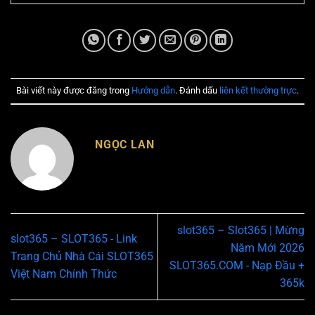
Bài viết này được đăng trong
Hướng dẫn
. Đánh dấu
liên kết thường trực
.
NGỌC LAN
slot365 – Slot365 | Mừng
slot365 – SLOT365 - Link
Năm Mới 2026
Trang Chủ Nhà Cái SLOT365
SLOT365.COM - Nạp Đầu +
Việt Nam Chính Thức
365k