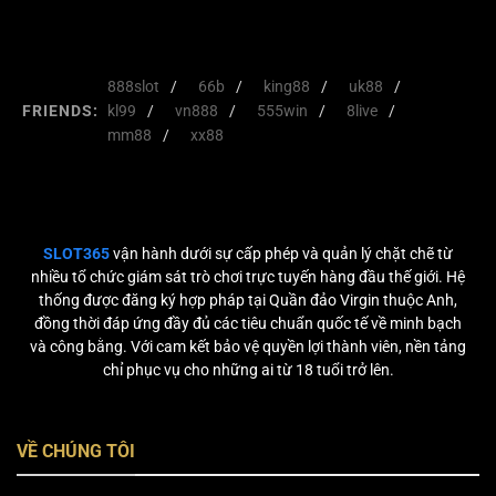
888slot
66b
king88
uk88
FRIENDS:
kl99
vn888
555win
8live
mm88
xx88
SLOT365
vận hành dưới sự cấp phép và quản lý chặt chẽ từ
nhiều tổ chức giám sát trò chơi trực tuyến hàng đầu thế giới. Hệ
thống được đăng ký hợp pháp tại Quần đảo Virgin thuộc Anh,
đồng thời đáp ứng đầy đủ các tiêu chuẩn quốc tế về minh bạch
và công bằng. Với cam kết bảo vệ quyền lợi thành viên, nền tảng
chỉ phục vụ cho những ai từ 18 tuổi trở lên.
VỀ CHÚNG TÔI