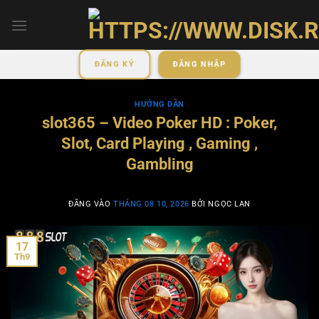
Bỏ
qua
nội
dung
ĐĂNG KÝ
ĐĂNG NHẬP
HƯỚNG DẪN
slot365 – Video Poker HD : Poker,
Slot, Card Playing , Gaming ,
Gambling
ĐĂNG VÀO
THÁNG 08 10, 2026
BỞI
NGỌC LAN
17
Th9